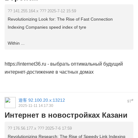
?? 141.255.164.x ??? 2025-7-12 15:59
Revolutionizing Look for: The Rise of Fast Connection
Indexing Companies speed index of tyre
Within ...
https://internet36.ru
- выбрать оптимальный будущий
интернет-достижение в частных домах
遊客
92.100.20.x:13212
#
97
2025-11-11 14:17:30
Интернет в новостройках Казани
?? 176.56.177.x ??? 2025-7-6 17:59
Revolutionizing Research: The Rise of Speedy Link Indexing