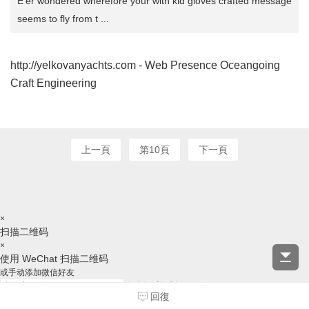
E'er wondered wherefore your with kid gloves crafted message
seems to fly from t ...
http://yelkovanyachts.com
- Web Presence Oceangoing
Craft Engineering
上一頁
第10頁
下一頁
×
扫描二维码
×
使用 WeChat 扫描二维码
或手动添加微信好友
复制ID并跳转微信
回復
请跳转后，手动添加好友，谢谢