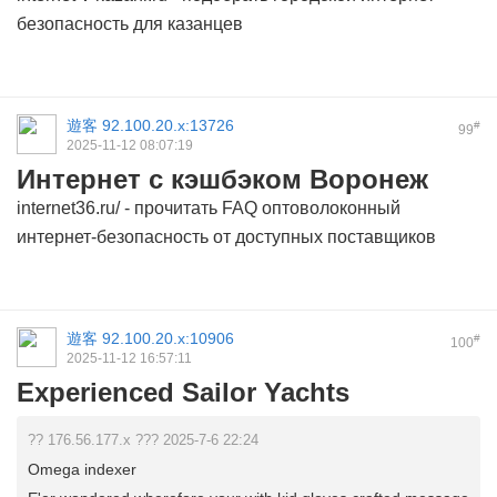
безопасность для казанцев
遊客
92.100.20.x:13726
#
99
2025-11-12 08:07:19
Интернет с кэшбэком Воронеж
internet36.ru/
- прочитать FAQ оптоволоконный
интернет-безопасность от доступных поставщиков
遊客
92.100.20.x:10906
#
100
2025-11-12 16:57:11
Experienced Sailor Yachts
?? 176.56.177.x ??? 2025-7-6 22:24
Omega indexer