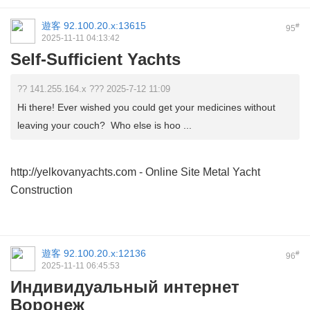
遊客
92.100.20.x:13615
#
95
2025-11-11 04:13:42
Self-Sufficient Yachts
?? 141.255.164.x ??? 2025-7-12 11:09
Hi there! Ever wished you could get your medicines without
leaving your couch? Who else is hoo ...
http://yelkovanyachts.com
- Online Site Metal Yacht
Construction
遊客
92.100.20.x:12136
#
96
2025-11-11 06:45:53
Индивидуальный интернет
Воронеж