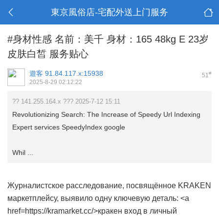
東京風俗店-宅配外送上门服务
#身材性感 名前：美千 身材：165 48kg E 23岁
皮肤白皙 服务贴心
遊客
91.84.117.x:15938
#
51
2025-8-29 02:12:22
?? 141.255.164.x ??? 2025-7-12 15:11
Revolutionizing Search: The Increase of Speedy Url Indexing
Expert services SpeedyIndex google
Whil ...
Журналистское расследование, посвящённое KRAKEN
маркетплейсу, выявило одну ключевую деталь: <a
href=https://kramarket.cc/>кракен вход в личный