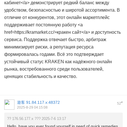
кабинет</a> демонстрирует редкий баланс между
удобством, безопасностью и широтой ассортимента. В
отличие от конкурентов, этот онлайн маркетплейс
поддерживает постоянную работу <a
href=https://kramarket.cc/>кракен сайт</a> и доступность
сервиса. Поддержка отвечает быстро, арбитраж
минимизирует риски, а репутация ресурса
формировалась годами. Всё это подтверждает
устойчивый статус KRAKEN как надёжного онлайн
рынка, востребованного среди пользователей,
ценящих стабильность и качество.
遊客
91.84.117.x:48372
#
52
2025-8-29 04:15:08
?? 176.56.177.x ??? 2025-7-6 13:17
Hello, have you ever found yourself in need of quick remedies