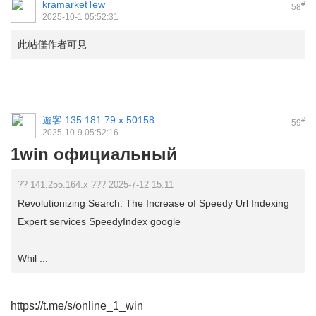
kramarketTew
#
58
2025-10-1 05:52:31
此帖僅作者可見
遊客
135.181.79.x:50158
#
59
2025-10-9 05:52:16
1win официальный
?? 141.255.164.x ??? 2025-7-12 15:11
Revolutionizing Search: The Increase of Speedy Url Indexing
Expert services SpeedyIndex google
Whil ...
https://t.me/s/online_1_win