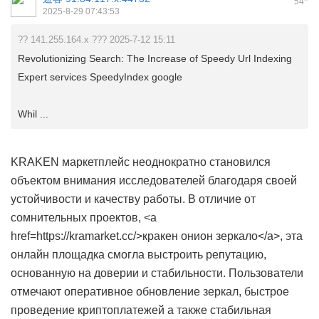
54
2025-8-29 07:43:53
?? 141.255.164.x ??? 2025-7-12 15:11
Revolutionizing Search: The Increase of Speedy Url Indexing
Expert services SpeedyIndex google
Whil ...
KRAKEN маркетплейс неоднократно становился
объектом внимания исследователей благодаря своей
устойчивости и качеству работы. В отличие от
сомнительных проектов, <a
href=https://kramarket.cc/>кракен онион зеркало</a>, эта
онлайн площадка смогла выстроить репутацию,
основанную на доверии и стабильности. Пользователи
отмечают оперативное обновление зеркал, быстрое
проведение криптоплатежей а также стабильная