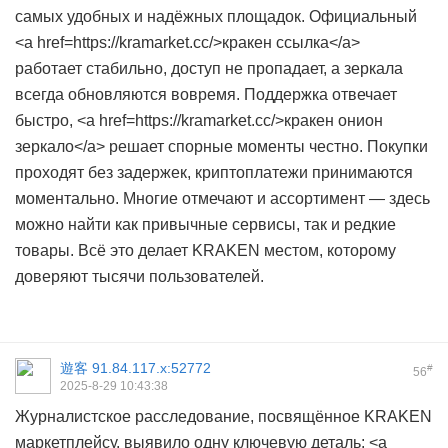
самых удобных и надёжных площадок. Официальный
<a href=https://kramarket.cc/>кракен ссылка</a>
работает стабильно, доступ не пропадает, а зеркала
всегда обновляются вовремя. Поддержка отвечает
быстро, <a href=https://kramarket.cc/>кракен онион
зеркало</a> решает спорные моменты честно. Покупки
проходят без задержек, криптоплатежи принимаются
моментально. Многие отмечают и ассортимент — здесь
можно найти как привычные сервисы, так и редкие
товары. Всё это делает KRAKEN местом, которому
доверяют тысячи пользователей.
遊客
91.84.117.x:52772
#
56
2025-8-29 10:43:38
Журналистское расследование, посвящённое KRAKEN
маркетплейсу, выявило одну ключевую деталь: <a