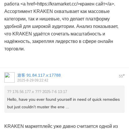
работа <a href=https://kramarket.cc/>кракен сайт</a>.
Ассортимент KRAKEN охватывает как массовые
категории, так и нишевые, что делает платформу
удобной для широкой аудитории. Анализ показывает,
что KRAKEN удаётся сочетать масштабность и
надёжность, закрепляя лидерство в сфере онлайн
торговли.
遊客
91.84.117.x:17788
#
55
2025-8-29 09:22:42
?? 176.56.177.x ??? 2025-7-6 13:17
Hello, have you ever found yourself in need of quick remedies
but just couldn't muster the ene ...
KRAKEN маркетплейс уже давно считается одной из