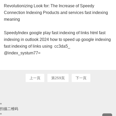
Revolutionizing Look for: The Increase of Speedy
Connection Indexing Products and services
fast indexing
meaning
SpeedyIndex google play
fast indexing of links html
fast
indexing in outlook 2024
how to speed up google indexing
fast indexing of links using
cc3da5_
@index_systum77=
上一頁
第259頁
下一頁
×
扫描二维码
×