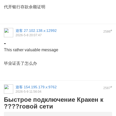
代开银行存款余额证明
遊客
27.102.138.x:12992
#
2586
2026-5-8 20:07:47
-
This rather valuable message
毕业证丢了怎么办
遊客
154.195.179.x:9762
#
2587
2026-5-9 11:56:04
Быстрое подключение Кракен к
????говой сети