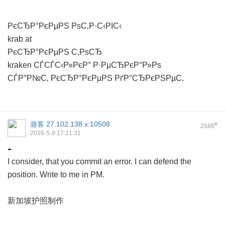
РєСЂР°РєРµРЅ РѕС‚Р·С‹РІС‹
krab at
РєСЂР°РєРµРЅ С‚РѕСЂ
kraken СЃСЃС‹Р»РєР° Р·РµСЂРєР°Р»Рѕ
СЃР°Р№С‚ РєСЂР°РєРµРЅ РґР°СЂРєРЅРµС‚
遊客
27.102.138.x:10508
#
2588
2026-5-9 17:21:31
-
I consider, that you commit an error. I can defend the
position. Write to me in PM.
新加坡护照制作