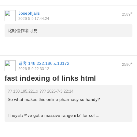
Josephjails
#
2589
2026-5-9 17:44:24
此帖僅作者可見
遊客
148.222.186.x:13172
#
2590
2026-5-9 22:33:12
fast indexing of links html
?? 130.195.221.x ??? 2025-7-3 22:14
So what makes this online pharmacy so handy?
TheyвЂ™ve got a massive range вЂ” for col ...