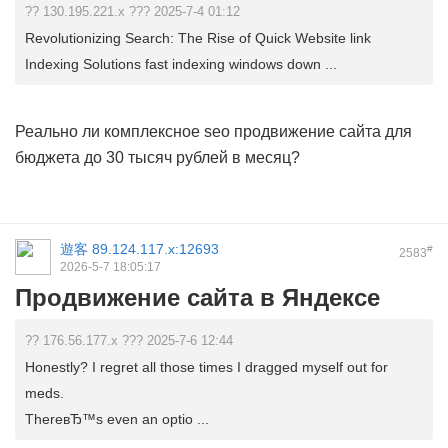
?? 130.195.221.x ??? 2025-7-4 01:12
Revolutionizing Search: The Rise of Quick Website link
Indexing Solutions fast indexing windows down ...
Реально ли
комплексное seo продвижение сайта
для
бюджета до 30 тысяч рублей в месяц?
遊客
89.124.117.x:12693
#
2583
2026-5-7 18:05:17
Продвижение сайта в Яндексе
?? 176.56.177.x ??? 2025-7-6 12:44
Honestly? I regret all those times I dragged myself out for
meds.
ThereвЂ™s even an optio ...