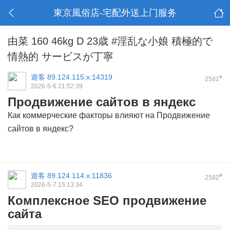
東京風俗店-宅配外送上门服务
由菜 160 46kg D 23歳 #淫乱な小娘 積極的で
情熱的 サービスが丁寧
遊客
89.124.115.x:14319
#
2581
2026-5-6 21:52:39
Продвижение сайтов в яндекс
Как коммерческие факторы влияют на
Продвижение
сайтов в яндекс
?
遊客
89.124.114.x:11836
#
2582
2026-5-7 15:13:34
Комплексное SEO продвижение
сайта