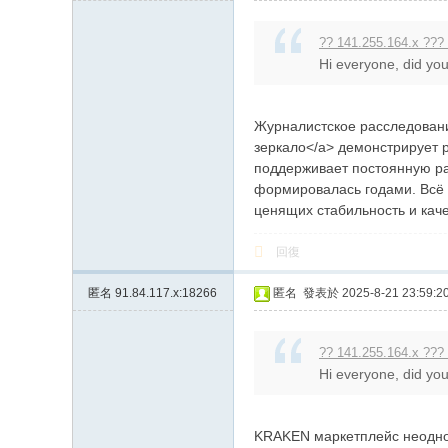
?? 141.255.164.x ???
Hi everyone, did you
Журналистское расследование
зеркало</a> демонстрирует 
поддерживает постоянную ра
формировалась годами. Всё 
ценящих стабильность и каче
回復
匿名
91.84.117.x:18266
匿名
發表於 2025-8-21 23:59:2
?? 141.255.164.x ???
Hi everyone, did you
KRAKEN маркетплейс неоднок