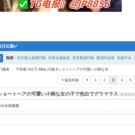
每日出勤✅
熱搜:
东京情人旅馆约炮
日本出差旅游
东京夜游约炮
新宿约女孩
无套中出
搜
门服务
›
千奈都 162 E 48kg 23歳 #ショートヘアの可愛い小柄な女 ...
索
返回列表
1
2
3
4
5
 23歳 #ショートヘアの可愛い小柄な女の子で色白でグラマラス
[複製鏈接
顯示全部樓層