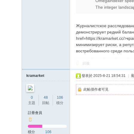
Omegaindexer speed
The integer landscap
Журналистское расследован
демонстрирует редкий баланс
href=https://kramarket.cc/>
минимизирует риски, а репу
востребованного среди польз
回復
kramarket
發表於 2025-8-21 18:54:31
|
此帖僅作者可見
0
48
106
主題
回帖
積分
註冊會員
積分
106