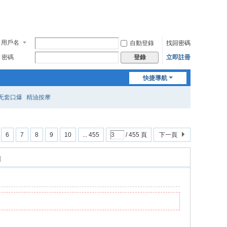
用戶名
自動登錄
找回密碼
密碼
立即註冊
登錄
快捷導航
无套口爆
精油按摩
6
7
8
9
10
... 455
/ 455 頁
下一頁
]