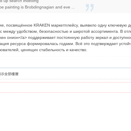
 up search indexing
e painting is Brobdingnagian and eve ...
ие, посвящённое KRAKEN маркетплейсу, выявило одну ключевую 
 между удобством, безопасностью и широтой ассортимента. В отли
кракен онион</a> поддерживает постоянную работу зеркал и доступн
тация ресурса формировалась годами. Всё это подтверждает устой
ователей, ценящих стабильность и качество.
顯示全部樓層