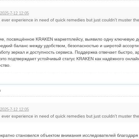
 2025-7-12 12:05
 ever experience in need of quick remedies but just couldn't muster the 
, посвящённое KRAKEN маркетплейсу, выявило одну ключевую детал
редкий баланс между удобством, безопасностью и широтой ассорти
боту зеркал и доступность сервиса. Поддержка отвечает быстро, а
это подтверждает устойчивый статус KRAKEN как надёжного онлайн
ство.
0
 2025-7-12 12:05
 ever experience in need of quick remedies but just couldn't muster the 
ратно становился объектом внимания исследователей благодаря св