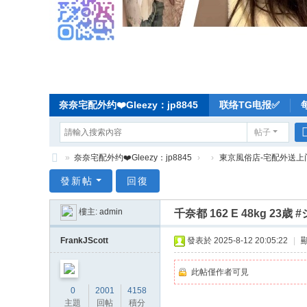
奈奈宅配外约❤️Gleezy：jp8845
联络TG电报✅
帖子
»
奈奈宅配外约❤️Gleezy：jp8845
›
›
東京風俗店-宅配外送上
奈
發新帖
回復
奈
樓主:
admin
千奈都 162 E 48kg
东
京
FrankJScott
發表於 2025-8-12 20:05:22
|
宅
此帖僅作者可見
配
0
2001
4158
-
主題
回帖
積分