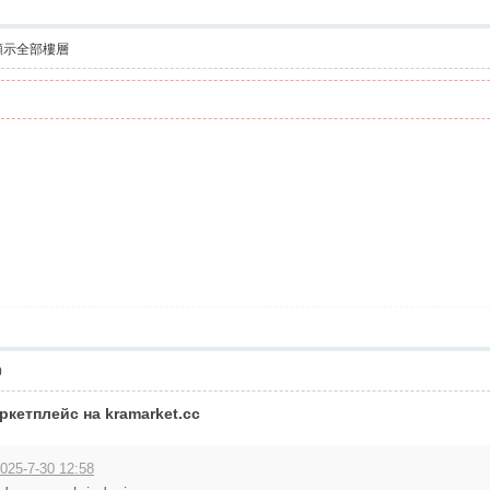
顯示全部樓層
0
кетплейс на kramarket.cc
025-7-30 12:58