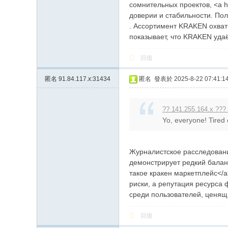
сомнительных проектов, <a h
доверии и стабильности. По
. Ассортимент KRAKEN охват
показывает, что KRAKEN удаё
回復
匿名
91.84.117.x:31434
匿名
發表於 2025-8-22 07:41:1
?? 141.255.164.x ???
Yo, everyone! Tired
Журналистское расследование
демонстрирует редкий баланс
такое кракен маркетплейс</
риски, а репутация ресурса
среди пользователей, ценящи
回復