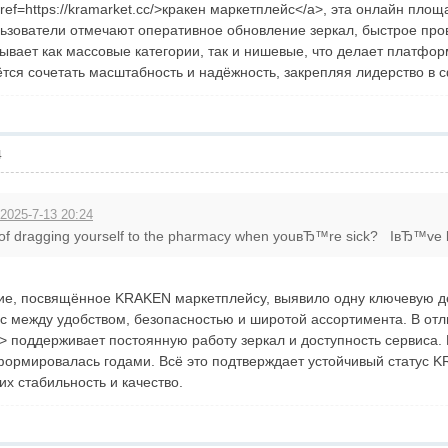
ref=https://kramarket.cc/>кракен маркетплейс</a>, эта онлайн пло
льзователи отмечают оперативное обновление зеркал, быстрое пр
ывает как массовые категории, так и нишевые, что делает платфо
тся сочетать масштабность и надёжность, закрепляя лидерство в 
4
 2025-7-13 20:24
 of dragging yourself to the pharmacy when youвЂ™re sick? IвЂ™ve b
, посвящённое KRAKEN маркетплейсу, выявило одну ключевую детал
 между удобством, безопасностью и широтой ассортимента. В отличи
a> поддерживает постоянную работу зеркал и доступность сервиса
 формировалась годами. Всё это подтверждает устойчивый статус 
х стабильность и качество.