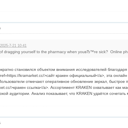
9
 2025-7-21 10:41
 of dragging yourself to the pharmacy when youвЂ™re sick? Online ph
ратно становился объектом внимания исследователей благодаря св
ref=https://kramarket.cc/>сайт кракен официальный</a>, эта онла
 Пользователи отмечают оперативное обновление зеркал, быстрое 
arket.cc/>кракен ссылка</a>. Ассортимент KRAKEN охватывает как ма
кой аудитории. Анализ показывает, что KRAKEN удаётся сочетать 
6