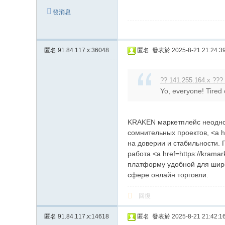
發消息
匿名
91.84.117.x:36048
匿名
發表於 2025-8-21 21:24:3
?? 141.255.164.x ???
Yo, everyone! Tired
KRAKEN маркетплейс неоднок
сомнительных проектов, <a h
на доверии и стабильности.
работа <a href=https://kram
платформу удобной для широ
сфере онлайн торговли.
回復
匿名
91.84.117.x:14618
匿名
發表於 2025-8-21 21:42:1