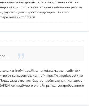
щадка смогла выстроить репутацию, основанную на
оведение криптоплатежей а также стабильная работа
рму удобной для широкой аудитории. Анализ
сфере онлайн торговли.
ee ...
ь: <a href=https://kramarket.cc/>кракен сайт</a>
е от конкурентов, <a href=https://kramarket.cc/>что
. Поддержка отвечает быстро, арбитраж минимизирует
KRAKEN как надёжного онлайн рынка, востребованного