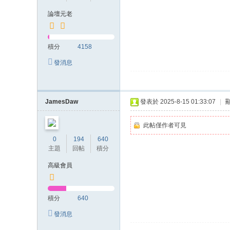
上
論壇元老
门
服
積分
4158
务
發消息
加
Gl
ee
JamesDaw
發表於 2025-8-15 01:33:07
|
zy
此帖僅作者可見
账
0
194
640
号
主題
回帖
積分
JP
高級會員
88
45
積分
640
發消息