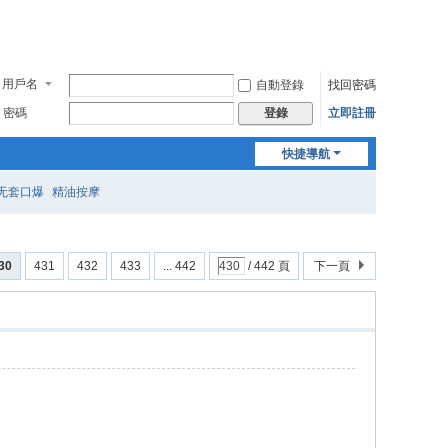
用戶名
自動登錄
找回密碼
密碼
立即註冊
登錄
快捷導航
无套口爆
精油按摩
30
431
432
433
... 442
/ 442 頁
下一頁