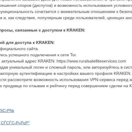
шения споров (диспутов) и возможность использования условного
ункциональность сочетается с внимательным отношением к безопас
и, как следствие, популярным среди пользователей, ценящих ано
росы, связанные с доступом к KRAKEN:
ий для доступа к KRAKEN:
 официального сайта.
тесь успешного подключения к сети Tor.
 актуальный адрес KRAKEN: https://www.ruralsatelliteservices.com
здав уникальный логин и сложный пароль, или авторизуйтесь в си
акторную аутентификацию в настройках вашего профиля KRAKEN.
ти рассмотрите возможность использования VPN-сервиса перед за
ю продавца по отзывам и рейтингу перед совершением сделки на 
РЅС‹Р№
 СЃСЃС‹Р»РєР°