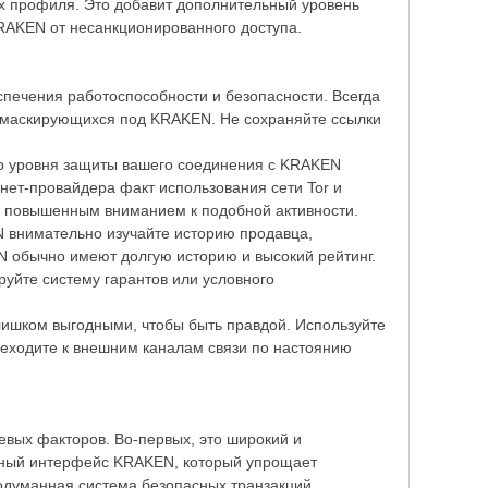
х профиля. Это добавит дополнительный уровень
KRAKEN от несанкционированного доступа.
печения работоспособности и безопасности. Всегда
, маскирующихся под KRAKEN. Не сохраняйте ссылки
го уровня защиты вашего соединения с KRAKEN
рнет-провайдера факт использования сети Tor и
с повышенным вниманием к подобной активности.
 внимательно изучайте историю продавца,
N обычно имеют долгую историю и высокий рейтинг.
уйте систему гарантов или условного
ишком выгодными, чтобы быть правдой. Используйте
еходите к внешним каналам связи по настоянию
вых факторов. Во-первых, это широкий и
ятный интерфейс KRAKEN, который упрощает
родуманная система безопасных транзакций,