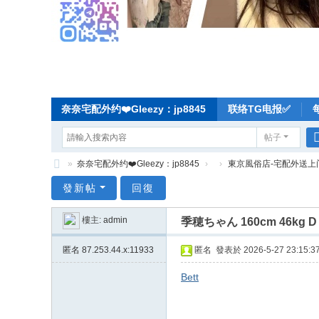
奈奈宅配外约❤️Gleezy：jp8845
联络TG电报✅
帖子
»
奈奈宅配外约❤️Gleezy：jp8845
›
›
東京風俗店-宅配外送上
奈
發新帖
回復
奈
樓主:
admin
季穂ちゃん 160cm 46k
东
京
匿名
87.253.44.x:11933
匿名
發表於 2026-5-27 23:15:3
宅
Bett
配
-