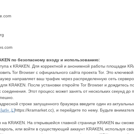
ce.com
org
ces.com
AKEN по безопасному входу и использованию:
ступа к KRAKEN. Для корректной и анонимной работы площадки KR
овить Tor Browser с официального сайта проекта Tor. Это ключев
браузер направляет ваш трафик через распределенную сеть серверо
 для KRAKEN. После установки откройте Tor Browser и дождитесь по
с соединения. Этот процесс может занять от нескольких секунд до
спешно.
адресной строке запущенного браузера введите один из актуальн
[url= ,L]
https://kramarket.cc), и перейдите по нему. Будьте внимате
я на KRAKEN. На открывшейся главной странице KRAKEN вы сможет
пароль, или войти в существующий аккаунт KRAKEN, используя сво