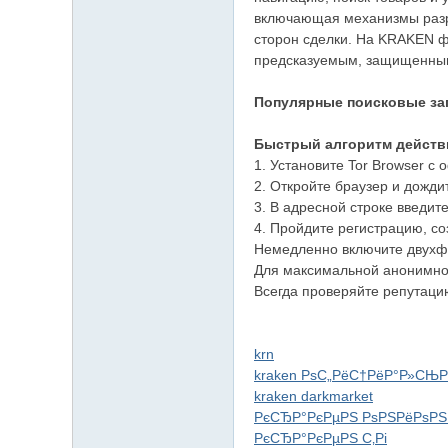
включающая механизмы разре
сторон сделки. На KRAKEN ф
предсказуемым, защищенным 
Популярные поисковые зап
Быстрый алгоритм действ
1. Установите Tor Browser с
2. Откройте браузер и дожди
3. В адресной строке введите
4. Пройдите регистрацию, со
Немедленно включите двухф
Для максимальной анонимнос
Всегда проверяйте репутаци
krn
kraken РѕС„РёС†РёР°Р»СЊ
kraken darkmarket
РєСЂР°РєРµРЅ РѕРЅРёРѕРЅ
РєСЂР°РєРµРЅ С‚Рі