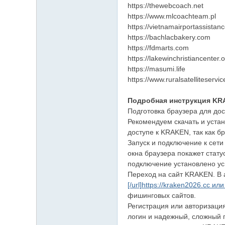
https://thewebcoach.net
https://www.mlcoachteam.pl
https://vietnamairportassistan
https://bachlacbakery.com
https://fdmarts.com
https://lakewinchristiancenter.
https://masumi.life
https://www.ruralsatelliteservi
Подробная инструкция KR
Подготовка браузера для до
Рекомендуем скачать и устан
доступе к KRAKEN, так как 
Запуск и подключение к сети
окна браузера покажет стату
подключение установлено у
Переход на сайт KRAKEN. В 
[/url]https://kraken2026.cc или 
фишинговых сайтов.
Регистрация или авторизаци
логин и надежный, сложный 