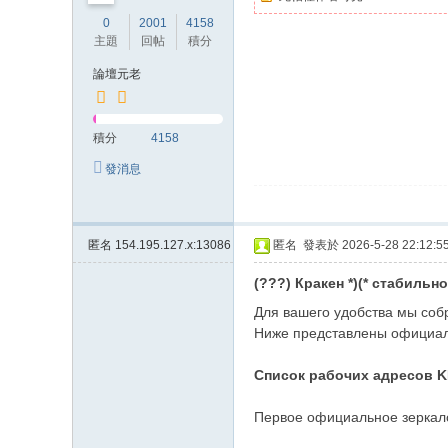
0
2001
4158
主題
回帖
積分
論壇元老
積分
4158
發消息
匿名
154.195.127.x:13086
匿名
發表於 2026-5-28 22:12:5
(???) Кракен *)(* стабильн
Для вашего удобства мы соб
Ниже представлены официал
Список рабочих адресов 
Первое официальное зерка