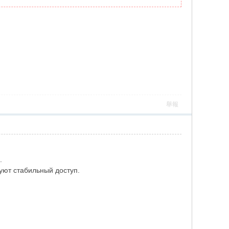
舉報
.
ют стабильный доступ.