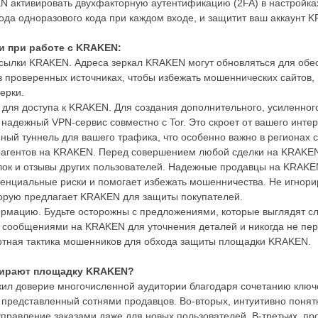
N активировать двухфакторную аутентификацию (2FA) в настройка
ода одноразового кода при каждом входе, и защитит ваш аккаунт 
и при работе с KRAKEN:
ссылки KRAKEN. Адреса зеркал KRAKEN могут обновляться для обес
 в проверенных источниках, чтобы избежать мошеннических сайтов
ерки.
для доступа к KRAKEN. Для создания дополнительного, усиленно
надежный VPN-сервис совместно с Tor. Это скроет от вашего инте
ый туннель для вашего трафика, что особенно важно в регионах 
рагентов на KRAKEN. Перед совершением любой сделки на KRAKEN
лок и отзывы других пользователей. Надежные продавцы на KRAKE
тенциальные риски и помогает избежать мошенничества. Не игнорир
торую предлагает KRAKEN для защиты покупателей.
рмацию. Будьте осторожны с предложениями, которые выглядят сл
сообщениями на KRAKEN для уточнения деталей и никогда не пер
дартная тактика мошенников для обхода защиты площадки KRAKEN.
бирают площадку KRAKEN?
л доверие многочисленной аудитории благодаря сочетанию ключе
 представленный сотнями продавцов. Во-вторых, интуитивно пон
управление заказами даже для новых пользователей. В-третьих, п