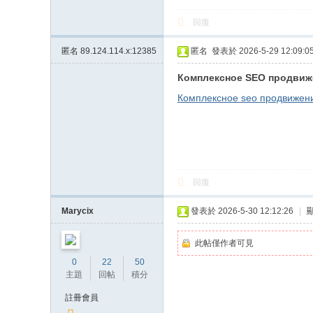
回復
匿名
89.124.114.x:12385
匿名
發表於 2026-5-29 12:09:0
Комплексное SEO продвиж
Комплексное seo продвижен
回復
Marycix
發表於 2026-5-30 12:12:26
|
此帖僅作者可見
0
22
50
主題
回帖
積分
註冊會員