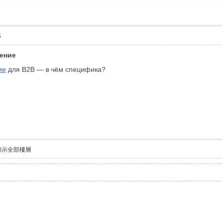
5
ение
ие
для B2B — в чём специфика?
顯示全部樓層