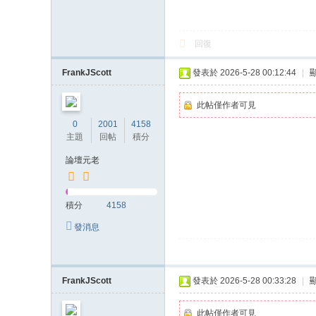
上
门
回復
服
务
FrankJScott
發表於 2026-5-28 00:12:44
|
加
此帖僅作者可見
Gl
0
2001
4158
ee
主題
回帖
積分
zy
論壇元老
账
号
積分
4158
JP
發消息
88
45
FrankJScott
發表於 2026-5-28 00:33:28
|
此帖僅作者可見