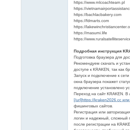
https://www.mlcoachteam.pl
https://vietnamairportassistan
https://bachlacbakery.com
https://fdmarts.com
https://lakewinchristiancenter.
https://masumi.life
https://www.ruralsatelliteservi
Подробная инструкция KR
Подготовка браузера для до
Рекомендуем скачать и устан
доступе к KRAKEN, так как 
Запуск и подключение к сети
окна браузера покажет стату
подключение установлено у
Переход на сайт KRAKEN. В 
[/url]https://kraken2026.cc или 
фишинговых сайтов.
Регистрация или авторизаци
логин и надежный, сложный 
после регистрации на KRAKE