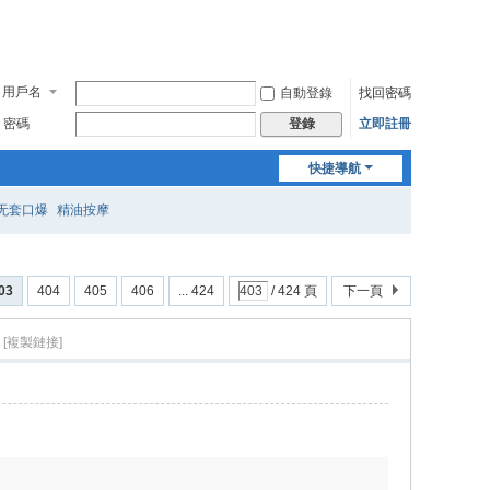
用戶名
自動登錄
找回密碼
密碼
立即註冊
登錄
快捷導航
无套口爆
精油按摩
03
404
405
406
... 424
/ 424 頁
下一頁
[複製鏈接]