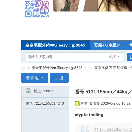
奈奈宅配外约❤️Gleezy：jp8845
联络TG电报✅
帖子
»
奈奈宅配外约❤️Gleezy：jp8845
›
›
東京風俗店-宅配外送上
奈
發新帖
回復
奈
樓主:
admin
番号 5131 155cm／
东
京
匿名
72.14.155.x:14243
匿名
發表於 2026-6-2 00:10:32
宅
crypto trading
配
-
?? 158.69.119.x ??? 2