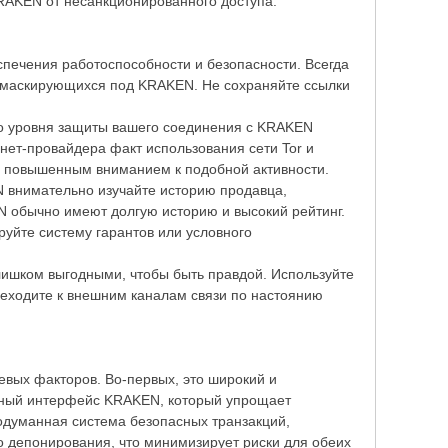
KRAKEN от несанкционированного доступа.
печения работоспособности и безопасности. Всегда
, маскирующихся под KRAKEN. Не сохраняйте ссылки
го уровня защиты вашего соединения с KRAKEN
рнет-провайдера факт использования сети Tor и
с повышенным вниманием к подобной активности.
 внимательно изучайте историю продавца,
N обычно имеют долгую историю и высокий рейтинг.
уйте систему гарантов или условного
ишком выгодными, чтобы быть правдой. Используйте
еходите к внешним каналам связи по настоянию
вых факторов. Во-первых, это широкий и
ятный интерфейс KRAKEN, который упрощает
родуманная система безопасных транзакций,
 депонирования, что минимизирует риски для обеих