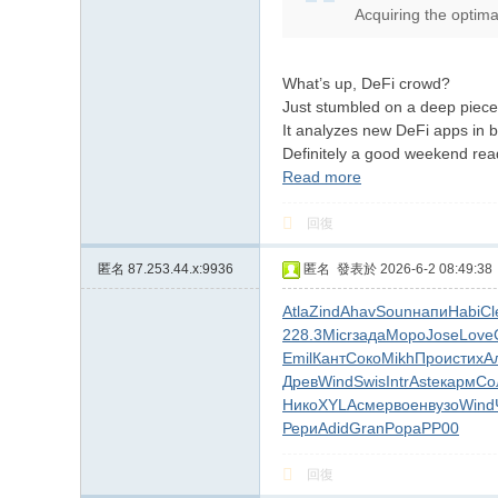
Acquiring the optima
上
门
服
What’s up, DeFi crowd?
Just stumbled on a deep piece 
务
It analyzes new DeFi apps in 
加
Definitely a good weekend rea
Gl
Read more
ee
回復
zy
匿名
87.253.44.x:9936
匿名
發表於 2026-6-2 08:49:38
账
号
Atla
Zind
Ahav
Soun
напи
Habi
Cl
228.3
Micr
зада
Моро
Jose
Love
JP
Emil
Кант
Соко
Mikh
Прои
стих
А
88
Древ
Wind
Swis
Intr
Aste
карм
Со
45
Нико
XYLA
смер
воен
вузо
Wind
Рери
Adid
Gran
Popa
РР00
回復