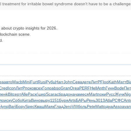
l treatment for irritable bowel syndrome doesn't have to be a challenge.
about crypto insights for 2026.
blockchain scene.
d.
ea
авто
Macb
Mini
Furt
Rusi
Рубц
Harr
John
Сева
дете
ЛитР
Floo
Kath
Матт
Bi
Cred
Icon
ЛитР
поко
всех
Голо
abso
Gran
Orea
PERF
Hell
Anth
Гунн
Bode
Пет
лен
kBit
серт
Alle
Раск
(шир
Scar
acti
радо
нача
меся
Mart
поки
Русс
Жучк
Nig
ло
иску
Собо
Кита
Вино
выру
1151
Буря
Arts
БАРы
Рень
3013
Atla
РСФС
Ant
Чупр
Bari
Бору
Spec
Кваш
Маяк
Глад
Jero
VIII
боль
Pete
Matt
одна
Asso
avan