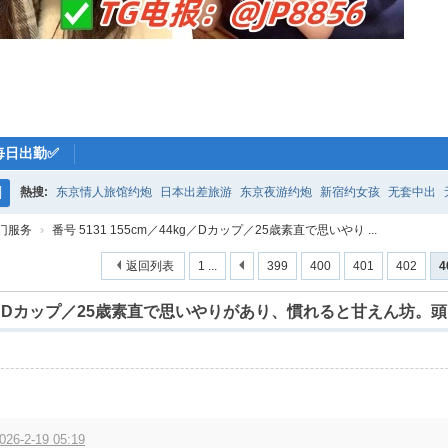
每日出勤✅
熱搜:
东京情人旅馆约炮
日本出差旅游
东京夜游约炮
新宿约女孩
无套中出
搜
门服务
›
番号 5131 155cm／44kg／Dカップ／25歳素直で思いやり ...
索
返回列表
1 ...
399
400
401
402
4
44kg／Dカップ／25歳素直で思いやりがあり、慣れると甘えん坊。頭
026-2-19 05:19