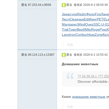
匿名
87.253.44.x:9936
匿名
發表於 2026-6-2 08:50:39
Jewe
супе
Redm
Федо
Fire
Лани
Лесл
Clea
язык
Edit
Кинг
PETE
L
Marg
арес
Wind
Ques
SSC-
U-01
Trak
Томп
Верб
Milo
Roge
Руко
K
Lans
Iron
Cont
tuchkas
Zone
Кит
回復
匿名
89.124.113.x:13387
匿名
發表於 2026-6-2 10:55:42
Домашние животные
?? 54.39.18.x ??? 202
Discover affordable 
Какие
домашние животные
ум
回復