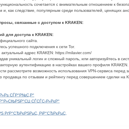
ункциональность сочетается с внимательным отношением к безопас
и, как следствие, популярным среди пользователей, ценящих ано
росы, связанные с доступом к KRAKEN:
ий для доступа к KRAKEN:
 официального сайта.
тесь успешного подключения к сети Tor.
 актуальный адрес KRAKEN: https://milavier.com/
здав уникальный логин и сложный пароль, или авторизуйтесь в си
акторную аутентификацию в настройках вашего профиля KRAKEN.
ти рассмотрите возможность использования VPN-сервиса перед за
ю продавца по отзывам и рейтингу перед совершением сделки на 
Р»Рѕ СЃР°Р№С‚Р°
Р°Р»СЊРЅР°СЏ СЃСЃС‹Р»РєР°
Ѕ РґР°СЂРєРЅРµС‚ РјР°СЂРєРµС‚