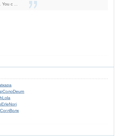
 You c ...
at
кара
р
Соло
Deum
h
Lola
o
Erle
Nori
Согл
Волк