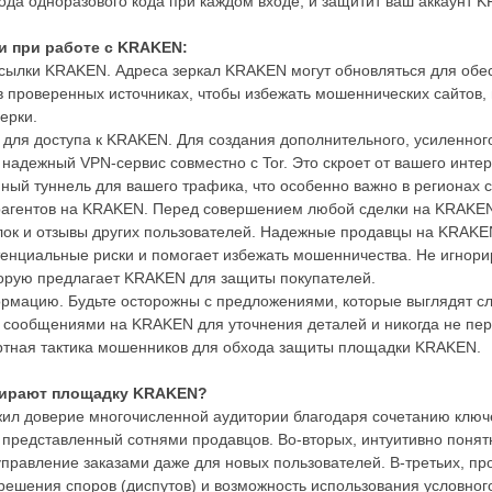
ода одноразового кода при каждом входе, и защитит ваш аккаунт 
и при работе с KRAKEN:
ссылки KRAKEN. Адреса зеркал KRAKEN могут обновляться для обес
 в проверенных источниках, чтобы избежать мошеннических сайтов
ерки.
для доступа к KRAKEN. Для создания дополнительного, усиленно
надежный VPN-сервис совместно с Tor. Это скроет от вашего инте
ый туннель для вашего трафика, что особенно важно в регионах 
рагентов на KRAKEN. Перед совершением любой сделки на KRAKEN
лок и отзывы других пользователей. Надежные продавцы на KRAKE
тенциальные риски и помогает избежать мошенничества. Не игнорир
торую предлагает KRAKEN для защиты покупателей.
рмацию. Будьте осторожны с предложениями, которые выглядят сл
сообщениями на KRAKEN для уточнения деталей и никогда не пер
дартная тактика мошенников для обхода защиты площадки KRAKEN.
бирают площадку KRAKEN?
л доверие многочисленной аудитории благодаря сочетанию ключе
 представленный сотнями продавцов. Во-вторых, интуитивно пон
управление заказами даже для новых пользователей. В-третьих, п
шения споров (диспутов) и возможность использования условного