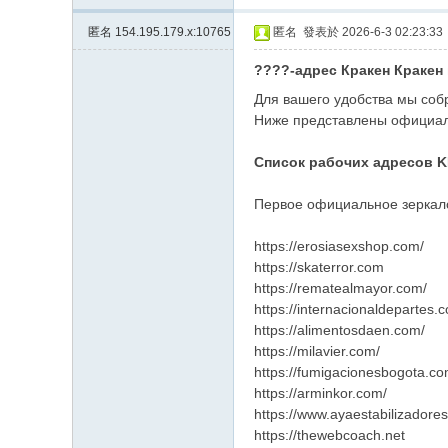
匿名
154.195.179.x:10765
匿名
發表於 2026-6-3 02:23:33
????-адрес Кракен Кракен п
Для вашего удобства мы соб
Ниже представлены официал
Список рабочих адресов 
Первое официальное зерка
https://erosiasexshop.com/
https://skaterror.com
https://rematealmayor.com/
https://internacionaldepartes.
https://alimentosdaen.com/
https://milavier.com/
https://fumigacionesbogota.c
https://arminkor.com/
https://www.ayaestabilizadore
https://thewebcoach.net