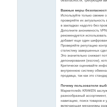
безопасности, требующий вв
Важные меры безопасност
Используйте только свежие 
проверяйте их актуальность
в закладках надолго без пров
Дополните анонимность VPN 
рекомендуется использовать 
добавит еще один шифрованн
Проверяйте репутацию конт
статистику завершенных сде
Это значительно снижает по
депонирования (escrow), ко
Критически оценивайте инфо
внутреннюю систему обмена 
продавца, так как это стан
Почему пользователи вы
Маркетплейс KRAKEN заслужи
разнообразный ассортимент,
навигацию, поиск товаров и 
включающая механизмы разре