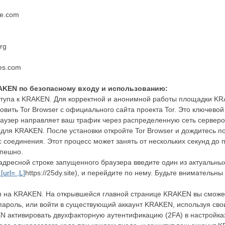
ce.com
org
ces.com
AKEN по безопасному входу и использованию:
ступа к KRAKEN. Для корректной и анонимной работы площадки KR
овить Tor Browser с официального сайта проекта Tor. Это ключев
браузер направляет ваш трафик через распределенную сеть серверо
 для KRAKEN. После установки откройте Tor Browser и дождитесь по
с соединения. Этот процесс может занять от нескольких секунд до
спешно.
адресной строке запущенного браузера введите один из актуальн
[url= ,L]
https://25dy.site), и перейдите по нему. Будьте внимательн
я на KRAKEN. На открывшейся главной странице KRAKEN вы сможет
пароль, или войти в существующий аккаунт KRAKEN, используя сво
N активировать двухфакторную аутентификацию (2FA) в настройка