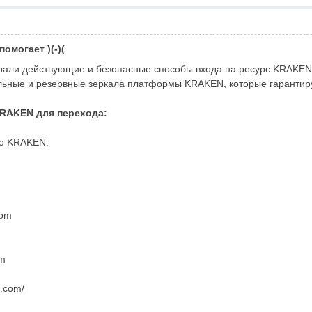
омогает )(-)(
рали действующие и безопасные способы входа на ресурс KRAKEN
ьные и резервные зеркала платформы KRAKEN, которые гарантиру
KRAKEN для перехода:
ло KRAKEN:
com
om
s.com/