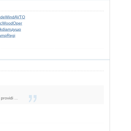
ide
Wind
AVTO
с
Wood
Oper
k
diam
душо
amp
Regi
rovidi ...