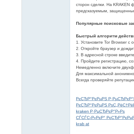
сторон сделки. На KRAKEN ф
предсказуемым, защищенным 
Популярные поисковые зап
Быстрый алгоритм действ
1. Установите Tor Browser с
2. Откройте браузер и дожди
3. В адресной строке введите
4. Пройдите регистрацию, со
Немедленно включите двухф
Для максимальной анонимнос
Всегда проверяйте репутаци
РєСЂР°РєРµРЅ Р·РµСЂРєР°
РєСЂР°РєРµРЅ РѕС„РёС†Рё
kraken Р·РµСЂРєР°Р»Рѕ
СЃСЃС‹Р»РєР° РєСЂР°РєРµР
krab at