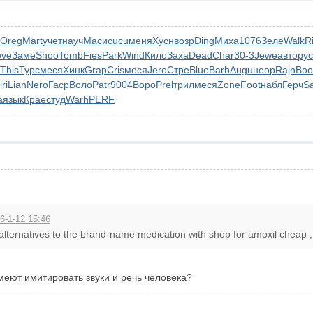
Oreg
Mart
учет
науч
Маси
cucu
меня
Хусн
возр
Ding
Миха
1076
Зеле
Walk
R
eve
Заме
Shoo
Tomb
Fies
Park
Wind
Кило
Заха
Dead
Char
30-3
Jewe
авто
рус
This
Турс
меся
Хинк
Grap
Cris
меся
Jero
Стре
Blue
Barb
Augu
неор
Rajn
Boo
iri
Lian
Nero
Гаср
Воло
Patr
9004
Воро
Prel
трил
меся
Zone
Foot
набл
Герч
S
а
язык
Крае
студ
Warh
PERF
6-1-12 15:46
alternatives to the brand-name medication with shop for amoxil cheap , p
еют имитировать звуки и речь человека?